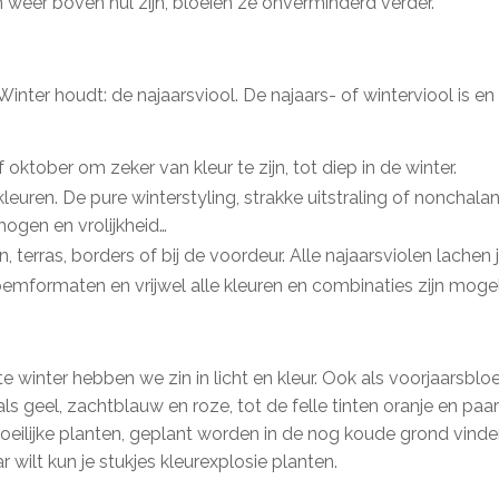
weer boven nul zijn, bloeien ze onverminderd verder.
nter houdt: de najaarsviool. De najaars- of winterviool is en bl
 oktober om zeker van kleur te zijn, tot diep in de winter.
leuren. De pure winterstyling, strakke uitstraling of nonchala
ogen en vrolijkheid…
on, terras, borders of bij de voordeur. Alle najaarsviolen lache
loemformaten en vrijwel alle kleuren en combinaties zijn mogeli
winter hebben we zin in licht en kleur. Ook als voorjaarsbloeie
ls geel, zachtblauw en roze, tot de felle tinten oranje en paars,
moeilijke planten, geplant worden in de nog koude grond vind
 wilt kun je stukjes kleurexplosie planten.