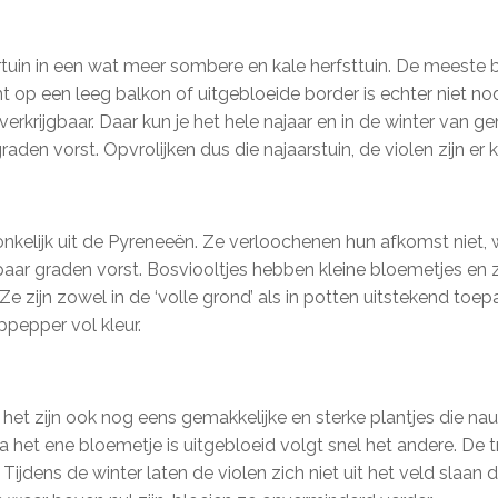
mertuin in een wat meer sombere en kale herfsttuin. De meeste
t op een leeg balkon of uitgebloeide border is echter niet nod
 verkrijgbaar. Daar kun je het hele najaar en in de winter van 
den vorst. Opvrolijken dus die najaarstuin, de violen zijn er k
kelijk uit de Pyreneeën. Ze verloochenen hun afkomst niet, w
ar graden vorst. Bosviooltjes hebben kleine bloemetjes en zij
. Ze zijn zowel in de ‘volle grond’ als in potten uitstekend to
ppepper vol kleur.
, het zijn ook nog eens gemakkelijke en sterke plantjes die na
ra het ene bloemetje is uitgebloeid volgt snel het andere. De t
ijdens de winter laten de violen zich niet uit het veld slaan 