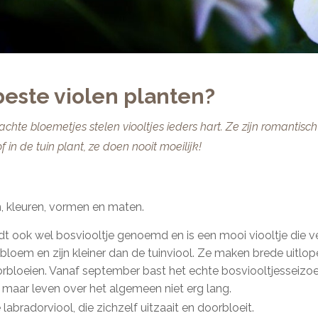
este violen planten?
lzachte bloemetjes stelen viooltjes ieders hart. Ze zijn romantis
 in de tuin plant, ze doen nooit moeilijk!
n, kleuren, vormen en maten.
t ook wel bosviooltje genoemd en is een mooi viooltje die veel
 bloem en zijn kleiner dan de tuinviool. Ze maken brede uitl
bloeien. Vanaf september bast het echte bosviooltjesseizoen l
 maar leven over het algemeen niet erg lang.
 labradorviool, die zichzelf uitzaait en doorbloeit.