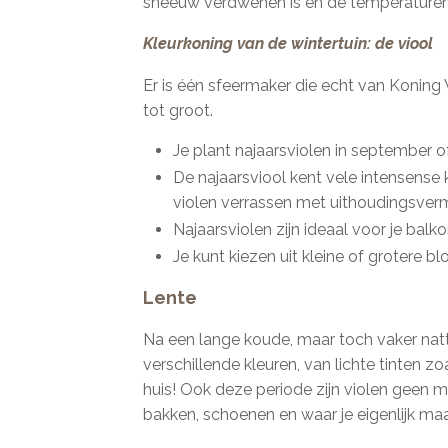
sneeuw verdwenen is en de temperaturen 
Kleurkoning van de wintertuin: de viool
Er is één sfeermaker die echt van Koning Wi
tot groot.
Je plant najaarsviolen in september of
De najaarsviool kent vele intensense k
violen verrassen met uithoudingsverm
Najaarsviolen zijn ideaal voor je balk
Je kunt kiezen uit kleine of grotere b
Lente
Na een lange koude, maar toch vaker natte 
verschillende kleuren, van lichte tinten zoa
huis! Ook deze periode zijn violen geen 
bakken, schoenen en waar je eigenlijk maar