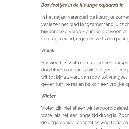
Bosviooltjes in de kleurige najaarstuin
In het najaar verandert de kleurrijke zo
verliezen het blad langzamerhand. Uitzich
bijvoorbeeld volop kleurrijke bosviooltjes
verdragen wind, regen en zelfs een paar gra
Vrolijk
Bosviooltjes Viola cornuta komen oorspron
doorbloeien ondanks wind, regen of een pa
wit tot bijna zwart, van rood tot knalgeel
geven tuin, terras en balkon een vrolijke o
Winter
Violen zijn niet alleen winterdoorbloeiend
water als het een lange tijd droog is. Zod
de uitgebloeide bloemetjes weg te halen. T