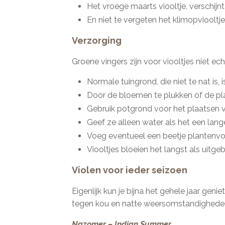
Het vroege maarts viooltje, verschijnt 
En niet te vergeten het klimopviooltj
Verzorging
Groene vingers zijn voor viooltjes niet ech
Normale tuingrond, die niet te nat is, i
Door de bloemen te plukken of de pla
Gebruik potgrond voor het plaatsen va
Geef ze alleen water als het een lange
Voeg eventueel een beetje plantenvoed
Viooltjes bloeien het langst als uitg
Violen voor ieder seizoen
Eigenlijk kun je bijna het gehele jaar gen
tegen kou en natte weersomstandigheden 
Nazomer – Indian Summer