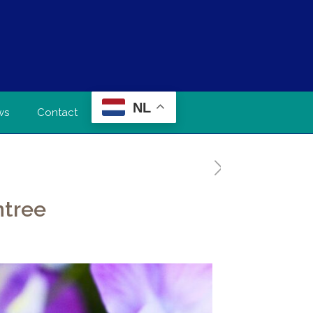
NL
ws
Contact
ntree