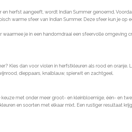
 en herfst aangeeft, wordt Indian Summer genoemd. Voordat 
pisch warme sfeer van Indian Summer. Deze sfeer kun je op ee
ar waarmee je in een handomdraai een sfeervolle omgeving cre
r? Kies dan voor violen in herfstkleuren als rood en oranje. 
 wijnrood, dieppaars, knalblauw, spierwit en zachtgeel.
keuze met onder meer groot- en kleinbloemige, één- en tweek
e kleuren en soorten met elkaar mixt. Een rustiger resultaat krij