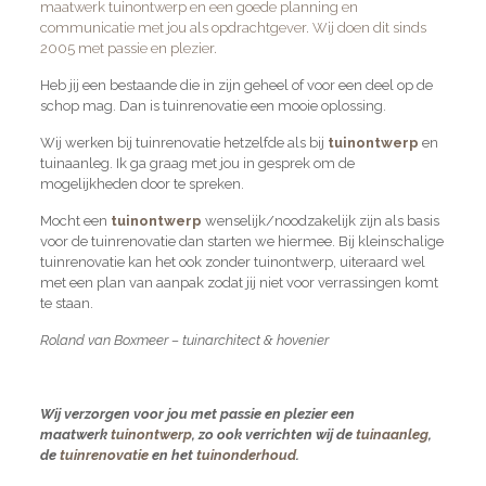
maatwerk tuinontwerp en een goede planning en
communicatie met jou als opdrachtgever. Wij doen dit sinds
2005 met passie en plezier.
Heb jij een bestaande die in zijn geheel of voor een deel op de
schop mag. Dan is tuinrenovatie een mooie oplossing.
Wij werken bij tuinrenovatie hetzelfde als bij
tuinontwerp
en
tuinaanleg. Ik ga graag met jou in gesprek om de
mogelijkheden door te spreken.
Mocht een
tuinontwerp
wenselijk/noodzakelijk zijn als basis
voor de tuinrenovatie dan starten we hiermee. Bij kleinschalige
tuinrenovatie kan het ook zonder tuinontwerp, uiteraard wel
met een plan van aanpak zodat jij niet voor verrassingen komt
te staan.
Roland van Boxmeer – tuinarchitect & hovenier
Wij verzorgen voor jou met passie en plezier een
maatwerk
tuinontwerp
, zo ook verrichten wij de
tuinaanleg
,
de
tuinrenovatie
en het
tuinonderhoud
.