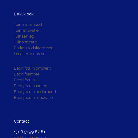
Bekijk ook
Tuinonderhoud
Tuinrenovatie
Tuinaanleg
Tuinontwerp
Balkon & dakterassen
Locatie’s diensten
Bedrijfstuin ontwerp
Bedrijfsentree
Bedrijfstuin
Bedrijfstuinaanleg
Bedrijfstuin onderhoud
Bedrijfstuin renovatie
Contact
+31 6 51 99 87 81
info@xterieur.com