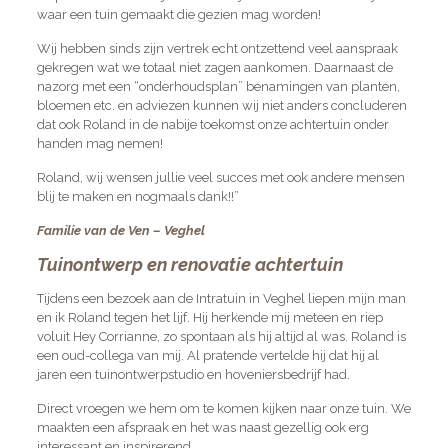
waar een tuin gemaakt die gezien mag worden!
Wij hebben sinds zijn vertrek echt ontzettend veel aanspraak
gekregen wat we totaal niet zagen aankomen. Daarnaast de
nazorg met een “onderhoudsplan” benamingen van planten,
bloemen etc. en adviezen kunnen wij niet anders concluderen
dat ook Roland in de nabije toekomst onze achtertuin onder
handen mag nemen!
Roland, wij wensen jullie veel succes met ook andere mensen
blij te maken en nogmaals dank!!”
Familie van de Ven – Veghel
Tuinontwerp en renovatie achtertuin
Tijdens een bezoek aan de Intratuin in Veghel liepen mijn man
en ik Roland tegen het lijf. Hij herkende mij meteen en riep
voluit Hey Corrianne, zo spontaan als hij altijd al was. Roland is
een oud-collega van mij. Al pratende vertelde hij dat hij al
jaren een tuinontwerpstudio en hoveniersbedrijf had.
Direct vroegen we hem om te komen kijken naar onze tuin. We
maakten een afspraak en het was naast gezellig ook erg
interessant en inspirerend.