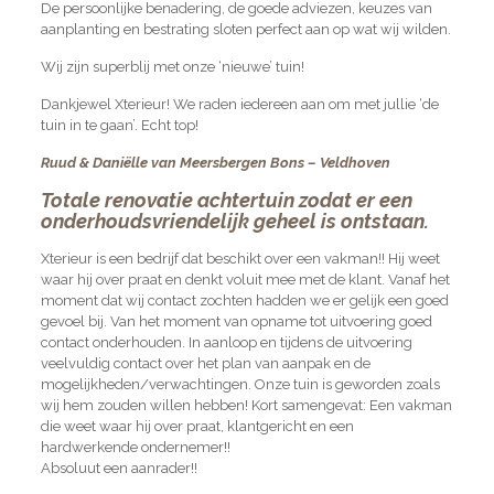
De persoonlijke benadering, de goede adviezen, keuzes van
aanplanting en bestrating sloten perfect aan op wat wij wilden.
Wij zijn superblij met onze ‘nieuwe’ tuin!
Dankjewel Xterieur! We raden iedereen aan om met jullie ‘de
tuin in te gaan’. Echt top!
Ruud & Daniëlle van Meersbergen Bons – Veldhoven
Totale renovatie achtertuin zodat er een
onderhoudsvriendelijk geheel is ontstaan.
Xterieur is een bedrijf dat beschikt over een vakman!! Hij weet
waar hij over praat en denkt voluit mee met de klant. Vanaf het
moment dat wij contact zochten hadden we er gelijk een goed
gevoel bij. Van het moment van opname tot uitvoering goed
contact onderhouden. In aanloop en tijdens de uitvoering
veelvuldig contact over het plan van aanpak en de
mogelijkheden/verwachtingen. Onze tuin is geworden zoals
wij hem zouden willen hebben! Kort samengevat: Een vakman
die weet waar hij over praat, klantgericht en een
hardwerkende ondernemer!!
Absoluut een aanrader!!