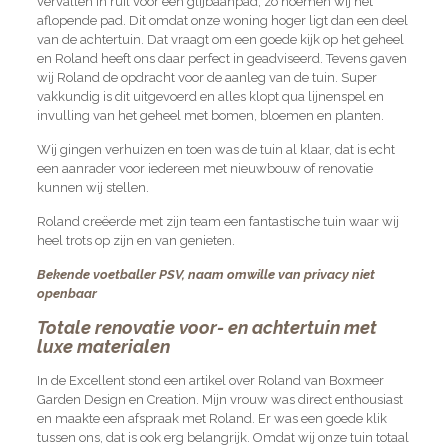
vervallen in ruil voor een glijbaanpad, zo noemen wij het
aflopende pad. Dit omdat onze woning hoger ligt dan een deel
van de achtertuin. Dat vraagt om een goede kijk op het geheel
en Roland heeft ons daar perfect in geadviseerd. Tevens gaven
wij Roland de opdracht voor de aanleg van de tuin. Super
vakkundig is dit uitgevoerd en alles klopt qua lijnenspel en
invulling van het geheel met bomen, bloemen en planten.
Wij gingen verhuizen en toen was de tuin al klaar, dat is echt
een aanrader voor iedereen met nieuwbouw of renovatie
kunnen wij stellen.
Roland creëerde met zijn team een fantastische tuin waar wij
heel trots op zijn en van genieten.
Bekende voetballer PSV, naam omwille van privacy niet
openbaar
Totale renovatie voor- en achtertuin met
luxe materialen
In de Excellent stond een artikel over Roland van Boxmeer
Garden Design en Creation. Mijn vrouw was direct enthousiast
en maakte een afspraak met Roland. Er was een goede klik
tussen ons, dat is ook erg belangrijk. Omdat wij onze tuin totaal