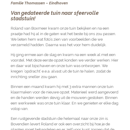
Familie Thomassen – Eindhoven
Van gedateerde tuin naar sfeervolle
stadstuin!
Roland van Boxmeer kwam onze tuin bekijken en na een
praatje had hij al in de gaten wat het beste bij ons zou passen.
We lieten hem wat foto’s zien van voorbeelden die we
verzameld hadden. Daarna was het voor hem duidelijk.
Hij ging ermee aan de slag en kwam na een week al met een
voorstel. Met deze eerste opzet konden we verder werken. Hier
en daar wat bijschaven en onze tuin was ontworpen. We
kregen ‘opdracht’ e.e.a. alvast uit de tuin te halen, zodat de
inrichting sneller zou gaan.
Binnen een maand kwam hij met 3 extra mannen onze tuin
klaarmaken voor de nieuwe opzet. Materieel werd aangevoerd
en de handen werden stevig uit de mouwen gestoken. Binnen
een werkweek was onze tuin klaar. En we genieten er elke dag
volop van.
Een rustgevende stadstuin die helemaal naar onze zin is.
Bovendien levert Roland er ook een overzicht bij hoe je de
planten moet behandelen en er zelf voor kunt zorgen dat de