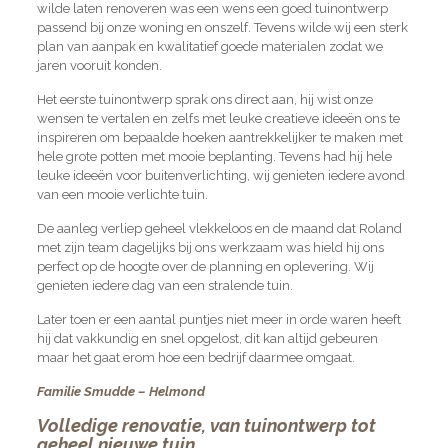
wilde laten renoveren was een wens een goed tuinontwerp
passend bij onze woning en onszelf. Tevens wilde wij een sterk
plan van aanpak en kwalitatief goede materialen zodat we
jaren vooruit konden.
Het eerste tuinontwerp sprak ons direct aan, hij wist onze
wensen te vertalen en zelfs met leuke creatieve ideeën ons te
inspireren om bepaalde hoeken aantrekkelijker te maken met
hele grote potten met mooie beplanting. Tevens had hij hele
leuke ideeën voor buitenverlichting, wij genieten iedere avond
van een mooie verlichte tuin.
De aanleg verliep geheel vlekkeloos en de maand dat Roland
met zijn team dagelijks bij ons werkzaam was hield hij ons
perfect op de hoogte over de planning en oplevering. Wij
genieten iedere dag van een stralende tuin.
Later toen er een aantal puntjes niet meer in orde waren heeft
hij dat vakkundig en snel opgelost, dit kan altijd gebeuren
maar het gaat erom hoe een bedrijf daarmee omgaat.
Familie Smudde – Helmond
Volledige renovatie, van tuinontwerp tot
geheel nieuwe tuin