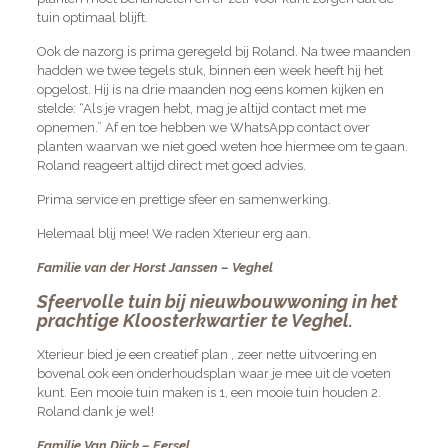
tuin optimaal blijft.
Ook de nazorg is prima geregeld bij Roland. Na twee maanden
hadden we twee tegels stuk, binnen een week heeft hij het
opgelost. Hij is na drie maanden nog eens komen kijken en
stelde: “Als je vragen hebt, mag je altijd contact met me
opnemen.” Af en toe hebben we WhatsApp contact over
planten waarvan we niet goed weten hoe hiermee om te gaan.
Roland reageert altijd direct met goed advies.
Prima service en prettige sfeer en samenwerking.
Helemaal blij mee! We raden Xterieur erg aan.
Familie van der Horst Janssen – Veghel
Sfeervolle tuin bij nieuwbouwwoning in het
prachtige Kloosterkwartier te Veghel.
Xterieur bied je een creatief plan , zeer nette uitvoering en
bovenal ook een onderhoudsplan waar je mee uit de voeten
kunt. Een mooie tuin maken is 1, een mooie tuin houden 2.
Roland dank je wel!
Familie Van Dijck – Eersel