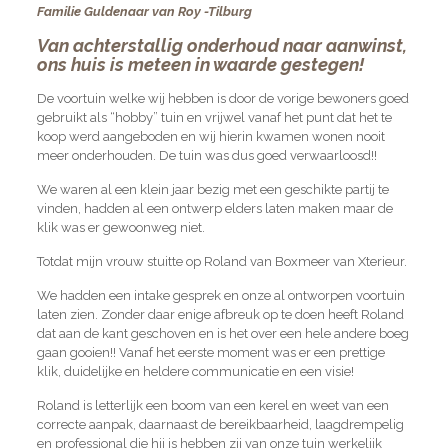
Familie Guldenaar van Roy -Tilburg
Van achterstallig onderhoud naar aanwinst,
ons huis is meteen in waarde gestegen!
De voortuin welke wij hebben is door de vorige bewoners goed
gebruikt als “hobby” tuin en vrijwel vanaf het punt dat het te
koop werd aangeboden en wij hierin kwamen wonen nooit
meer onderhouden. De tuin was dus goed verwaarloosd!!
We waren al een klein jaar bezig met een geschikte partij te
vinden, hadden al een ontwerp elders laten maken maar de
klik was er gewoonweg niet.
Totdat mijn vrouw stuitte op Roland van Boxmeer van Xterieur.
We hadden een intake gesprek en onze al ontworpen voortuin
laten zien. Zonder daar enige afbreuk op te doen heeft Roland
dat aan de kant geschoven en is het over een hele andere boeg
gaan gooien!! Vanaf het eerste moment was er een prettige
klik, duidelijke en heldere communicatie en een visie!
Roland is letterlijk een boom van een kerel en weet van een
correcte aanpak, daarnaast de bereikbaarheid, laagdrempelig
en professional die hij is hebben zij van onze tuin werkelijk