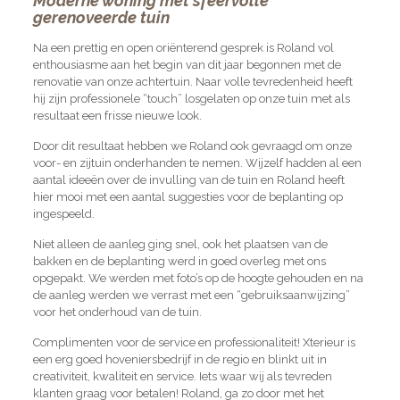
Moderne woning met sfeervolle
gerenoveerde tuin
Na een prettig en open oriënterend gesprek is Roland vol
enthousiasme aan het begin van dit jaar begonnen met de
renovatie van onze achtertuin. Naar volle tevredenheid heeft
hij zijn professionele “touch” losgelaten op onze tuin met als
resultaat een frisse nieuwe look.
Door dit resultaat hebben we Roland ook gevraagd om onze
voor- en zijtuin onderhanden te nemen. Wijzelf hadden al een
aantal ideeën over de invulling van de tuin en Roland heeft
hier mooi met een aantal suggesties voor de beplanting op
ingespeeld.
Niet alleen de aanleg ging snel, ook het plaatsen van de
bakken en de beplanting werd in goed overleg met ons
opgepakt. We werden met foto’s op de hoogte gehouden en na
de aanleg werden we verrast met een “gebruiksaanwijzing”
voor het onderhoud van de tuin.
Complimenten voor de service en professionaliteit! Xterieur is
een erg goed hoveniersbedrijf in de regio en blinkt uit in
creativiteit, kwaliteit en service. Iets waar wij als tevreden
klanten graag voor betalen! Roland, ga zo door met het