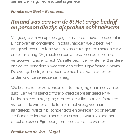
samenwerking. Het resultaat is genieten.
Familie van Geel – Eindhoven
Roland was een van de 8! Het enige bedrijf
en persoon die zijn afspraken echt nakwam
Via google zijn wij opzoek gegaan naar een hoveniersbedrijf in
Eindhoven en omgeving. In totaal hadden we 8 bedrijven
aangeschreven. Roland van Boxmeer reageerde meteen n.a.v
onze aanvraag. Wij maakten een afspraak en de klik en het
vertrouwen was er direct. Van alle bedrijven wisten er 2 andere
ons ook te benaderen waarvan er slechts 1 op afspraak kwam.
De overige bedrijven hebben we nooit iets van vernomen
ondanks onze serieuze aanvraag.
We bespraken onze wensen en Roland ging daarmee aan de
slag. Een verrassend ontwerp werd gepresenteerd en wij
hadden slecht 1 wijziging omtrent de kliko’s. Onze afspraken
waren in de winter en de tuin is in het vroeg voorjaar
aangelegd. Wij zijn bijzonder trots en tevreden op onze tuin.
Zelfs toen er iets was met de waterpartij kwam Roland het
direct oplossen. Fijn bedrijf om mee samen te werken.
Familie van de Ven – Vught