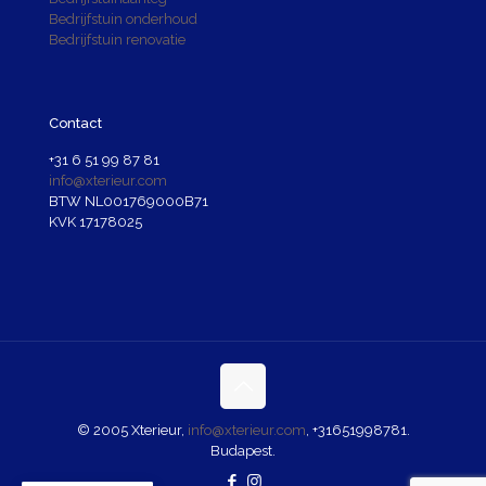
Bedrijfstuin onderhoud
Bedrijfstuin renovatie
Contact
+31 6 51 99 87 81
info@xterieur.com
BTW NL001769000B71
KVK 17178025
© 2005 Xterieur,
info@xterieur.com
,
+31651998781
.
Budapest.