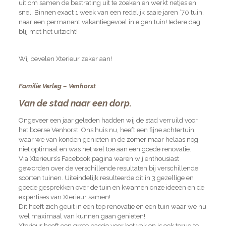
uit om samen de bestrating uit te zoeken en werkt netjes en
snel. Binnen exact 1 week van een redelijk saaie jaren ’70 tuin,
naar een permanent vakantiegevoel in eigen tuin! Iedere dag
blij met het uitzicht!
Wij bevelen Xterieur zeker aan!
Familie Verleg – Venhorst
Van de stad naar een dorp.
Ongeveer een jaar geleden hadden wij de stad verruild voor
het boerse Venhorst. Ons huis nu, heeft een fijne achtertuin,
waar we van konden genieten in de zomer maar helaas nog
niet optimaal en was het wel toe aan een goede renovatie.
Via Xterieurs’s Facebook pagina waren wij enthousiast
geworden over de verschillende resultaten bij verschillende
soorten tuinen. Uiteindelijk resulteerde dit in 3 gezellige en
goede gesprekken over de tuin en kwamen onze ideeën en de
expertises van Xterieur samen!
Dit heeft zich geuit in een top renovatie en een tuin waar we nu
wel maximaal van kunnen gaan genieten!
Xterieur heeft een grote passie voor het vak en is ook terug te