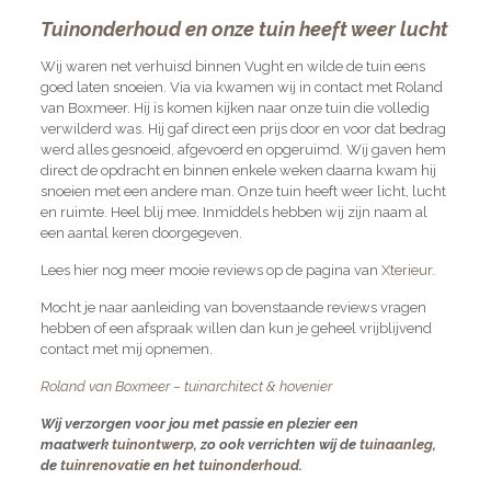
Tuinonderhoud en onze tuin heeft weer lucht
Wij waren net verhuisd binnen Vught en wilde de tuin eens
goed laten snoeien. Via via kwamen wij in contact met Roland
van Boxmeer. Hij is komen kijken naar onze tuin die volledig
verwilderd was. Hij gaf direct een prijs door en voor dat bedrag
werd alles gesnoeid, afgevoerd en opgeruimd. Wij gaven hem
direct de opdracht en binnen enkele weken daarna kwam hij
snoeien met een andere man. Onze tuin heeft weer licht, lucht
en ruimte. Heel blij mee. Inmiddels hebben wij zijn naam al
een aantal keren doorgegeven.
Lees hier nog meer mooie reviews op de pagina van
Xterieur.
Mocht je naar aanleiding van bovenstaande reviews vragen
hebben of een afspraak willen dan kun je geheel vrijblijvend
contact met mij opnemen.
Roland van Boxmeer – tuinarchitect & hovenier
Wij verzorgen voor jou met passie en plezier een
maatwerk
tuinontwerp
, zo ook verrichten wij de
tuinaanleg
,
de
tuinrenovatie
en het
tuinonderhoud
.