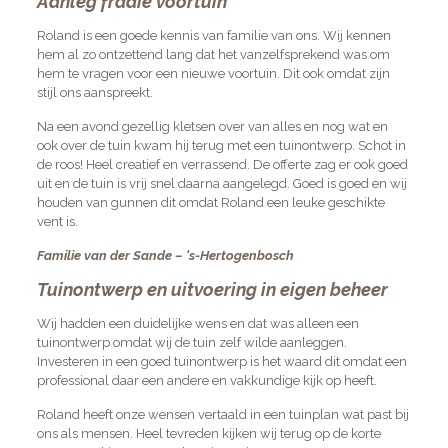
Aanleg fraaie voortuin
Roland is een goede kennis van familie van ons. Wij kennen
hem al zo ontzettend lang dat het vanzelfsprekend was om
hem te vragen voor een nieuwe voortuin. Dit ook omdat zijn
stijl ons aanspreekt.
Na een avond gezellig kletsen over van alles en nog wat en
ook over de tuin kwam hij terug met een tuinontwerp. Schot in
de roos! Heel creatief en verrassend. De offerte zag er ook goed
uit en de tuin is vrij snel daarna aangelegd. Goed is goed en wij
houden van gunnen dit omdat Roland een leuke geschikte
vent is.
Familie van der Sande – ‘s-Hertogenbosch
Tuinontwerp en uitvoering in eigen beheer
Wij hadden een duidelijke wens en dat was alleen een
tuinontwerp omdat wij de tuin zelf wilde aanleggen.
Investeren in een goed tuinontwerp is het waard dit omdat een
professional daar een andere en vakkundige kijk op heeft.
Roland heeft onze wensen vertaald in een tuinplan wat past bij
ons als mensen. Heel tevreden kijken wij terug op de korte