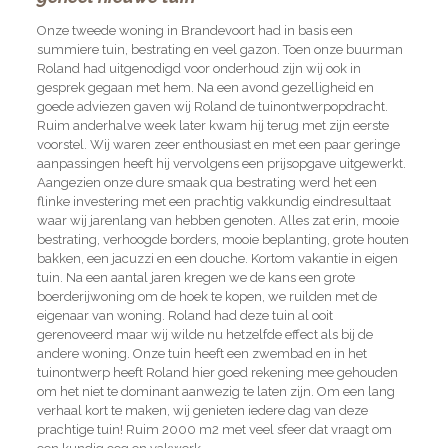
Onze tweede woning in Brandevoort had in basis een
summiere tuin, bestrating en veel gazon. Toen onze buurman
Roland had uitgenodigd voor onderhoud zijn wij ook in
gesprek gegaan met hem. Na een avond gezelligheid en
goede adviezen gaven wij Roland de tuinontwerpopdracht.
Ruim anderhalve week later kwam hij terug met zijn eerste
voorstel. Wij waren zeer enthousiast en met een paar geringe
aanpassingen heeft hij vervolgens een prijsopgave uitgewerkt.
Aangezien onze dure smaak qua bestrating werd het een
flinke investering met een prachtig vakkundig eindresultaat
waar wij jarenlang van hebben genoten. Alles zat erin, mooie
bestrating, verhoogde borders, mooie beplanting, grote houten
bakken, een jacuzzi en een douche. Kortom vakantie in eigen
tuin. Na een aantal jaren kregen we de kans een grote
boerderijwoning om de hoek te kopen, we ruilden met de
eigenaar van woning. Roland had deze tuin al ooit
gerenoveerd maar wij wilde nu hetzelfde effect als bij de
andere woning. Onze tuin heeft een zwembad en in het
tuinontwerp heeft Roland hier goed rekening mee gehouden
om het niet te dominant aanwezig te laten zijn. Om een lang
verhaal kort te maken, wij genieten iedere dag van deze
prachtige tuin! Ruim 2000 m2 met veel sfeer dat vraagt om