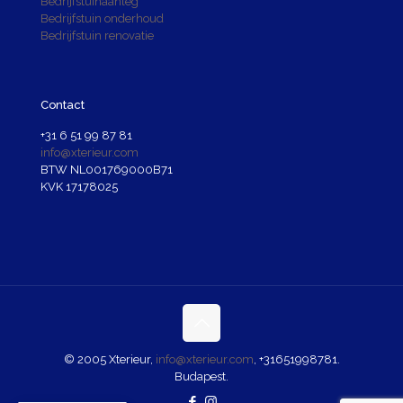
Bedrijfstuinaanleg
Bedrijfstuin onderhoud
Bedrijfstuin renovatie
Contact
+31 6 51 99 87 81
info@xterieur.com
BTW NL001769000B71
KVK 17178025
© 2005 Xterieur,
info@xterieur.com
,
+31651998781
.
Budapest.