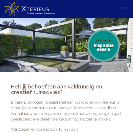
Heb jij behoeften aan vakkundig en
creatief tuinadvies?
Ervaren, bevlogen, creatief met een praktische kijk. Xterieur is
graag jouw partner voor tuinadvies. Ik adviseer vakkundig en
vertaal jouw wensen passend bij jou en jouw omgeving en geef
goede creatieve ideeën om de tuin nog mooier te maken.
Wij zorgen ervoor dat jouw tuin straalt!