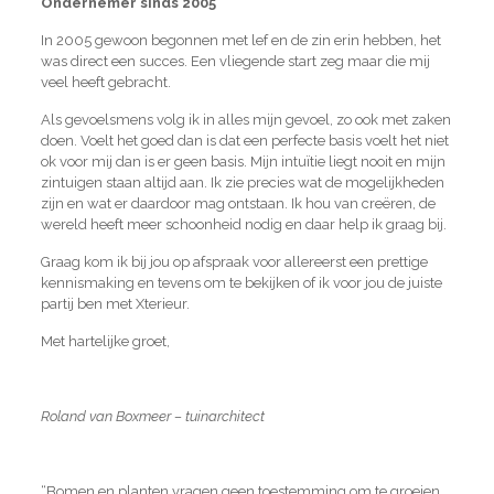
Ondernemer sinds 2005
In 2005 gewoon begonnen met lef en de zin erin hebben, het
was direct een succes. Een vliegende start zeg maar die mij
veel heeft gebracht.
Als gevoelsmens volg ik in alles mijn gevoel, zo ook met zaken
doen. Voelt het goed dan is dat een perfecte basis voelt het niet
ok voor mij dan is er geen basis. Mijn intuïtie liegt nooit en mijn
zintuigen staan altijd aan. Ik zie precies wat de mogelijkheden
zijn en wat er daardoor mag ontstaan. Ik hou van creëren, de
wereld heeft meer schoonheid nodig en daar help ik graag bij.
Graag kom ik bij jou op afspraak voor allereerst een prettige
kennismaking en tevens om te bekijken of ik voor jou de juiste
partij ben met Xterieur.
Met hartelijke groet,
Roland van Boxmeer – tuinarchitect
“Bomen en planten vragen geen toestemming om te groeien