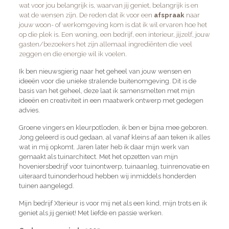
wat voor jou belangrijk is, waarvan jij geniet, belangrijk is en
wat de wensen zijn. De reden dat ik voor een
afspraak
naar
jouw woon- of werkomgeving kom is dat ik wil ervaren hoe het
op die plek is. Een woning, een bedrijf, een interieur, jijzelf, jouw
gasten/bezoekers het zijn allemaal ingrediënten die veel
zeggen en die energie wil ik voelen.
Ik ben nieuwsgierig naar het geheel van jouw wensen en
ideeën voor die unieke stralende buitenomgeving. Dit is de
basis van het geheel, deze laat ik samensmelten met mijn
ideeën en creativiteit in een maatwerk ontwerp met gedegen
advies.
Groene vingers en kleurpotloden, ik ben er bijna mee geboren.
Jong geleerd is oud gedaan, al vanaf kleins af aan teken ik alles
wat in mij opkomt. Jaren later heb ik daar mijn werk van
gemaakt als tuinarchitect. Met het opzetten van mijn
hoveniersbedrijf voor tuinontwerp, tuinaanleg, tuinrenovatie en
uiteraard tuinonderhoud hebben wij inmiddels honderden
tuinen aangelegd.
Mijn bedrijf Xterieur is voor mij net als een kind, mijn trots en ik
geniet als jij geniet! Met liefde en passie werken.