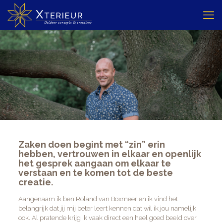
Zaken doen begint met “zin” erin
hebben, vertrouwen in elkaar en openlijk
het gesprek aangaan om elkaar te
verstaan en te komen tot de beste
creatie.
Aangenaam ik ben Roland van Boxmeer en ik vind het
belangrijk dat jij mij beter leert kennen dat wil ik jou namelijk
ook. Al pratende krijg ik vaak direct een heel goed beeld over