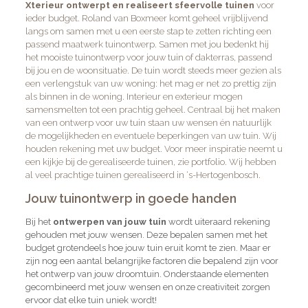
Xterieur ontwerpt en realiseert sfeervolle tuinen
voor
ieder budget. Roland van Boxmeer komt geheel vrijblijvend
langs om samen met u een eerste stap te zetten richting een
passend maatwerk tuinontwerp. Samen met jou bedenkt hij
het mooiste tuinontwerp voor jouw tuin of dakterras, passend
bij jou en de woonsituatie. De tuin wordt steeds meer gezien als
een verlengstuk van uw woning: het mag er net zo prettig zijn
als binnen in de woning. Interieur en exterieur mogen
samensmelten tot een prachtig geheel. Centraal bij het maken
van een ontwerp voor uw tuin staan uw wensen én natuurlijk
de mogelijkheden en eventuele beperkingen van uw tuin. Wij
houden rekening met uw budget. Voor meer inspiratie neemt u
een kijkje bij de gerealiseerde tuinen, zie portfolio. Wij hebben
al veel prachtige tuinen gerealiseerd in ‘s-Hertogenbosch.
Jouw tuinontwerp in goede handen
Bij het
ontwerpen van jouw tuin
wordt uiteraard rekening
gehouden met jouw wensen. Deze bepalen samen met het
budget grotendeels hoe jouw tuin eruit komt te zien. Maar er
zijn nog een aantal belangrijke factoren die bepalend zijn voor
het ontwerp van jouw droomtuin. Onderstaande elementen
gecombineerd met jouw wensen en onze creativiteit zorgen
ervoor dat elke tuin uniek wordt!