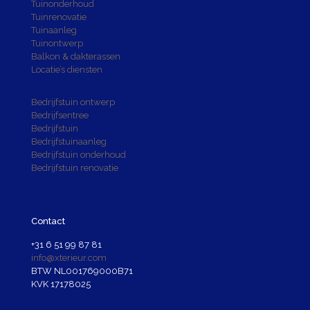
Tuinonderhoud
Tuinrenovatie
Tuinaanleg
Tuinontwerp
Balkon & dakterassen
Locatie’s diensten
Bedrijfstuin ontwerp
Bedrijfsentree
Bedrijfstuin
Bedrijfstuinaanleg
Bedrijfstuin onderhoud
Bedrijfstuin renovatie
Contact
+31 6 51 99 87 81
info@xterieur.com
BTW NL001769000B71
KVK 17178025