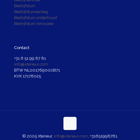
Bedrijfstuin
Bedrijfstuinaanleg
Bedrijfstuin onderhoud
Bedrijfstuin renovatie
Contact
+31 6 51 99 87 81
info@xterieur.com
BTW NL001769000B71
KVK 17178025
© 2005 Xterieur,
info@xterieur.com
,
+31651998781
.