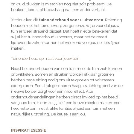
onkruid plukken is misschien nog niet zo’n probleem. De
beuken-, taxus- of buxushaag is al een ander verhaal.
Xterieur kan dit
tuinonderhoud voor u uitvoeren
. Rekening
houden met het tuinontwerp zorgen onze wij ervoor dat jouw
tuin er weer stralend bijstaat. Dat hoeft niet te betekenen dat
wij al het tuinonderhoud uitvoeren, maar net de meest
tijdrovende zaken kunnen het weekend voor jou net iets fijner
maken.
Tuinonderhoud op maat voor jouw tuin
Naast het onderhouden van een tuin moet de tuin zich kunnen
ontwikkelen. Bomen en struiken worden elk jaar groter en
hebben begeleiding nodig om uit te groeien tot volwassen
exemplaren. Een strak geschoren haag als achtergrond van de
nieuwe border zorgt voor een mooi effect. Alle
onderhoudshandelingen hebben direct invloed op het beeld
van jouw tuin. Hierin zul jij zelf een keuze moeten maken: een
heel nette tuin met strakke kantjes of juist een tuin met een
natuurlijke uitstraling. De keuze is aan jou.
INSPIRATIESESSIE