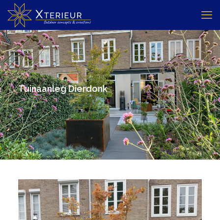
Tuinaanleg Dierdonk