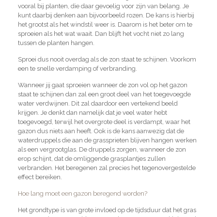
vooral bij planten, die daar gevoelig voor zijn van belang. Je
kunt daarbij denken aan bijvoorbeeld rozen. De kans is hierbij
het grootst als het windstil weer is. Daarom is het beter om te
sproeien als het wat waait. Dan blijft het vocht niet zo lang
tussen de planten hangen.
Sproei dus nooit overdag als de zon staat te schijnen. Voorkom
een te snelle verdamping of verbranding.
Wanneer jij gaat sproeien wanneer de zon vol op het gazon
staat te schijnen dan zal een groot deel van het toegevoegde
water verdwijnen. Dit zal daardoor een vertekend beeld
krijgen. Je denkt dan namelijk dat je veel water hebt
toegevoegd, terwijl het overgrote deel is verdampt, waar het
gazon dus niets aan heeft. Ook is de kans aanwezig dat de
waterdruppels die aan de grassprieten blijven hangen werken
als een vergrootglas. De druppels zorgen, wanneer de zon
erop schijnt, dat de omliggende grasplantjes zullen
verbranden. Het beregenen zal precies het tegenovergestelde
effect bereiken.
Hoe lang moet een gazon beregend worden?
Het grondtype is van grote invloed op de tijdsduur dat het gras