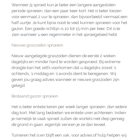
Wanneer jij sproeit kun je beter een langere aangesloten
periode sproeien, dan een paar keer kort. Het is beter kiezen
voor eenmaal 2 uur te sproeien, dan bijvoorbeeld viermaal een
half uurtje. Je kunt bijna nooit te veel kunnen sproeien voor het
gazon. Een goede richtlijn is 10 tot 15 mm per keer. Dit is te
zien wanneer u een regenmeter in het sproeigebied hebt.
Nieuwe graszoden sproeien
Nieuw aangelegde graszoden dienen de eerste 2 weken
dagelijks en minder hard te worden gesproeid. Bij extreme
droogte kan het zelfs voorkomen dat u dagelijks zowel ’s
ochtends, ’s middag en ’s avonds dient te beregenen. Wij
geven jou graag advies wanneer er nieuwe graszoden zijn
gelegd.
Bestaand gazon sproeien
Het is beter enkele keren per week langer sproeien, dan iedere
dag kort. Met lang bedoelen we enkele uren achtereen. Indien
je namelijk te vaak sproeit zullen de wortels niet diep genoeg
de grond in gaan, eigenlijk verwen je ze dan teveel.
Tuinieren het is en blijft een vak, voor advies of hulp helpen wij