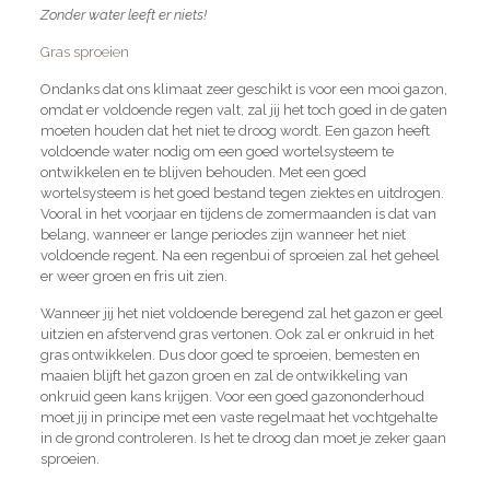
Zonder water leeft er niets!
Gras sproeien
Ondanks dat ons klimaat zeer geschikt is voor een mooi gazon,
omdat er voldoende regen valt, zal jij het toch goed in de gaten
moeten houden dat het niet te droog wordt. Een gazon heeft
voldoende water nodig om een goed wortelsysteem te
ontwikkelen en te blijven behouden. Met een goed
wortelsysteem is het goed bestand tegen ziektes en uitdrogen.
Vooral in het voorjaar en tijdens de zomermaanden is dat van
belang, wanneer er lange periodes zijn wanneer het niet
voldoende regent. Na een regenbui of sproeien zal het geheel
er weer groen en fris uit zien.
Wanneer jij het niet voldoende beregend zal het gazon er geel
uitzien en afstervend gras vertonen. Ook zal er onkruid in het
gras ontwikkelen. Dus door goed te sproeien, bemesten en
maaien blijft het gazon groen en zal de ontwikkeling van
onkruid geen kans krijgen. Voor een goed gazononderhoud
moet jij in principe met een vaste regelmaat het vochtgehalte
in de grond controleren. Is het te droog dan moet je zeker gaan
sproeien.