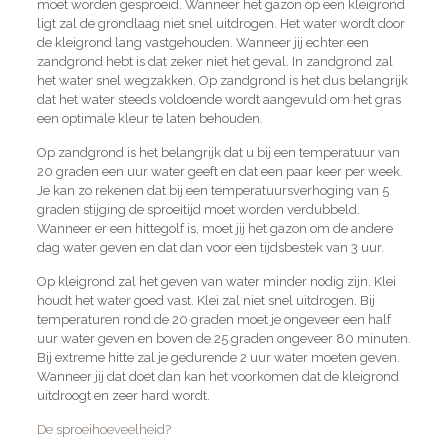
moet worden gesproeid. Wanneer het gazon op een kleigrond
ligt zal de grondlaag niet snel uitdrogen. Het water wordt door
de kleigrond lang vastgehouden. Wanneer jij echter een
zandgrond hebt is dat zeker niet het geval. In zandgrond zal
het water snel wegzakken. Op zandgrond is het dus belangrijk
dat het water steeds voldoende wordt aangevuld om het gras
een optimale kleur te laten behouden.
Op zandgrond is het belangrijk dat u bij een temperatuur van
20 graden een uur water geeft en dat een paar keer per week.
Je kan zo rekenen dat bij een temperatuursverhoging van 5
graden stijging de sproeitijd moet worden verdubbeld.
Wanneer er een hittegolf is, moet jij het gazon om de andere
dag water geven en dat dan voor een tijdsbestek van 3 uur.
Op kleigrond zal het geven van water minder nodig zijn. Klei
houdt het water goed vast. Klei zal niet snel uitdrogen. Bij
temperaturen rond de 20 graden moet je ongeveer een half
uur water geven en boven de 25 graden ongeveer 80 minuten.
Bij extreme hitte zal je gedurende 2 uur water moeten geven.
Wanneer jij dat doet dan kan het voorkomen dat de kleigrond
uitdroogt en zeer hard wordt.
De sproeihoeveelheid?