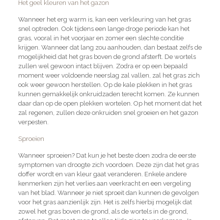
Het geel kleuren van het gazon
Wanneer het erg warm is, kan een verkleuring van het gras
snel optreden. Ook tijdens een lange droge periode kan het
gras, vooral in het voorjaar en zomer een slechte conditie
krijgen. Wanneer dat lang zou aanhouden, dan bestaat zelfs de
mogelijkheid dat het gras boven de grond afsterft. De wortels
zullen wel gewoon intact blijven. Zodra er op een bepaald
moment weer voldoende neerslag zal vallen, zal het gras zich
ook weer gewoon herstellen. Op de kale plekken in het gras
kunnen gemakkelijk onkruidzaden terecht komen. Ze kunnen
daar dan op de open plekken wortelen. Op het moment dat het
zal regenen, zullen deze onkruiden snel groeien en het gazon
verpesten.
Sproeien
Wanneer sproeien? Dat kun je het beste doen zodra de eerste
symptomen van droogte zich voordoen. Deze zijn dat het gras
doffer wordt en van kleur gaat veranderen. Enkele andere
kenmerken zijn het verlies aan veerkracht en een vergeling
van het blad. Wanneer je niet sproeit dan kunnen de gevolgen
voor het gras aanzienlijk zijn. Het is zelfs hierbij mogelijk dat
zowel het gras boven de grond, als de wortels in de grond,