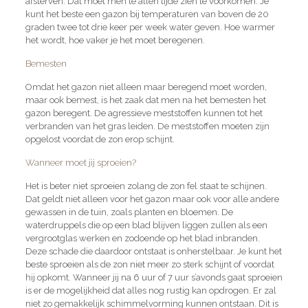
afsterven. Dat moet men te allen tijde zien te voorkomen. Je
kunt het beste een gazon bij temperaturen van boven de 20
graden twee tot drie keer per week water geven. Hoe warmer
het wordt, hoe vaker je het moet beregenen.
Bemesten
Omdat het gazon niet alleen maar beregend moet worden,
maar ook bemest, is het zaak dat men na het bemesten het
gazon beregent. De agressieve meststoffen kunnen tot het
verbranden van het gras leiden. De meststoffen moeten zijn
opgelost voordat de zon erop schijnt.
Wanneer moet jij sproeien?
Het is beter niet sproeien zolang de zon fel staat te schijnen.
Dat geldt niet alleen voor het gazon maar ook voor alle andere
gewassen in de tuin, zoals planten en bloemen. De
waterdruppels die op een blad blijven liggen zullen als een
vergrootglas werken en zodoende op het blad inbranden.
Deze schade die daardoor ontstaat is onherstelbaar. Je kunt het
beste sproeien als de zon niet meer zo sterk schijnt of voordat
hij opkomt. Wanneer jij na 6 uur of 7 uur s’avonds gaat sproeien
is er de mogelijkheid dat alles nog rustig kan opdrogen. Er zal
niet zo gemakkelijk schimmelvorming kunnen ontstaan. Dit is