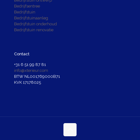
Bedrijfstuin ontwerp
Bedrijfsentree
Bedrijfstuin
Bedrijfstuinaanleg
Bedrijfstuin onderhoud
Bedrijfstuin renovatie
Contact
+31 6 51 99 87 81
info@xterieur.com
BTW NL001769000B71
KVK 17178025