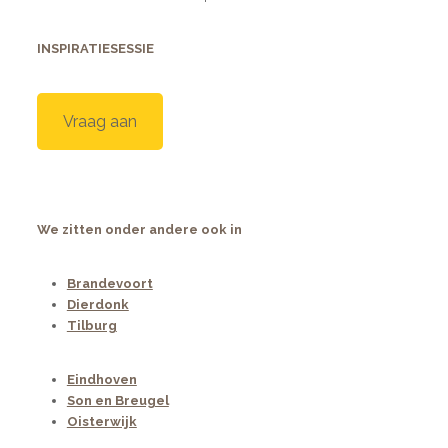
INSPIRATIESESSIE
Vraag aan
We zitten onder andere ook in
Brandevoort
Dierdonk
Tilburg
Eindhoven
Son en Breugel
Oisterwijk