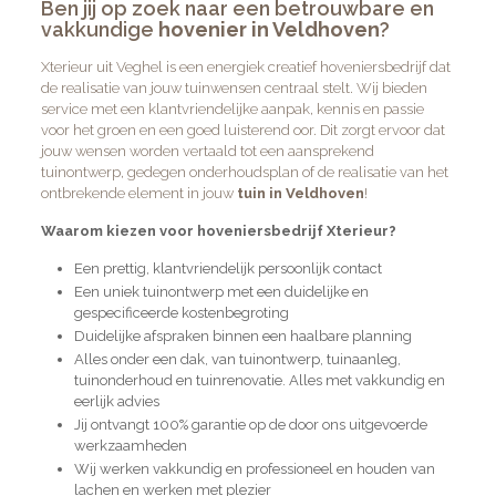
Ben jij op zoek naar een betrouwbare en
vakkundige
hovenier in Veldhoven
?
Xterieur uit Veghel is een energiek creatief hoveniersbedrijf dat
de realisatie van jouw tuinwensen centraal stelt. Wij bieden
service met een klantvriendelijke aanpak, kennis en passie
voor het groen en een goed luisterend oor. Dit zorgt ervoor dat
jouw wensen worden vertaald tot een aansprekend
tuinontwerp, gedegen onderhoudsplan of de realisatie van het
ontbrekende element in jouw
tuin in Veldhoven
!
Waarom kiezen voor hoveniersbedrijf Xterieur?
Een prettig, klantvriendelijk persoonlijk contact
Een uniek tuinontwerp met een duidelijke en
gespecificeerde kostenbegroting
Duidelijke afspraken binnen een haalbare planning
Alles onder een dak, van tuinontwerp, tuinaanleg,
tuinonderhoud en tuinrenovatie. Alles met vakkundig en
eerlijk advies
Jij ontvangt 100% garantie op de door ons uitgevoerde
werkzaamheden
Wij werken vakkundig en professioneel en houden van
lachen en werken met plezier