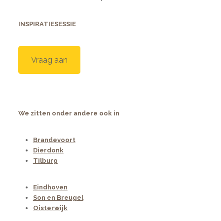
INSPIRATIESESSIE
Vraag aan
We zitten onder andere ook in
Brandevoort
Dierdonk
Tilburg
Eindhoven
Son en Breugel
Oisterwijk