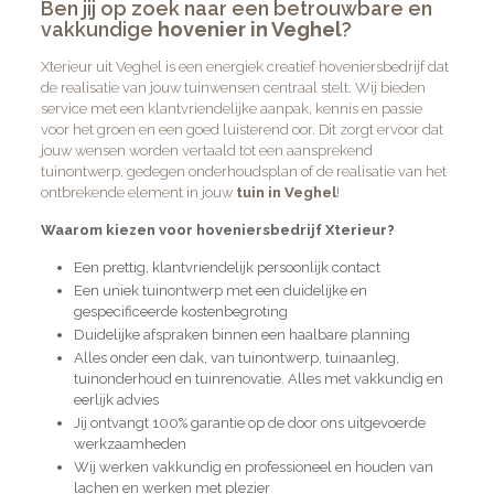
Ben jij op zoek naar een betrouwbare en
vakkundige
hovenier in Veghel
?
Xterieur uit Veghel is een energiek creatief hoveniersbedrijf dat
de realisatie van jouw tuinwensen centraal stelt. Wij bieden
service met een klantvriendelijke aanpak, kennis en passie
voor het groen en een goed luisterend oor. Dit zorgt ervoor dat
jouw wensen worden vertaald tot een aansprekend
tuinontwerp, gedegen onderhoudsplan of de realisatie van het
ontbrekende element in jouw
tuin in Veghel
!
Waarom kiezen voor hoveniersbedrijf Xterieur?
Een prettig, klantvriendelijk persoonlijk contact
Een uniek tuinontwerp met een duidelijke en
gespecificeerde kostenbegroting
Duidelijke afspraken binnen een haalbare planning
Alles onder een dak, van tuinontwerp, tuinaanleg,
tuinonderhoud en tuinrenovatie. Alles met vakkundig en
eerlijk advies
Jij ontvangt 100% garantie op de door ons uitgevoerde
werkzaamheden
Wij werken vakkundig en professioneel en houden van
lachen en werken met plezier